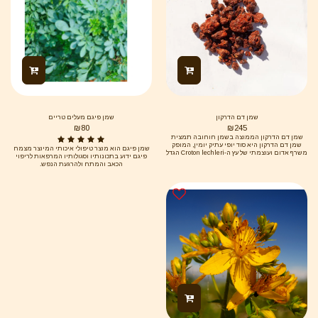
שמן דם הדרקון
שמן פיגם מעלים טריים
₪
80
₪
245
שמן דם הדרקון הממוצה בשמן חוחובה תמצית
שמן דם הדרקון היא סוד יופי עתיק יומין, המופק
שמן פיגם הוא מוצר טיפולי איכותי המיוצר מצמח
משרף אדום ועוצמתי של עץ ה-Croton lechleri הגדל
פיגם ידוע בתכונותיו וסגולותיו המרפאות לריפוי
בלב יערות האמזונס. השרף, שזכה לכינויו בשל צבעו
הכאב והמתח ולהרגעת הנפש.
העמוק המזכיר דם, משמש ברפואה המסורתית
מזה מאות שנים לריפוי והגנה. במוצר זה, השרף
ממוצה בעדינות לתוך שמן חוחובה טהור, שמן
בסיס יוקרתי המעניק ספיגה אופטימלית והזנה
עשירה מבלי להותיר תחושת שמנוניות. שילוב זה
יוצר "סרום הצלה" טבעי, רב-תכליתי, המציע מגוון
עצום של יתרונות קוסמטיים: 1. כוח ריפוי ושיקום
עוצמתי (Healing & Repair) זהו היתרון המרכזי
והמפורסם ביותר של דם הדרקון. השרף מכיל
אלקלואיד בשם טאספין (Taspine), אשר הוכח
מחקרית כמסייע בזירוז תהליכי ריפוי העור. איחוי
פצעים וחתכים: השמן פועל כמחסום הגנה טבעי
("עור שני") ומסייע לעור להחלים מהר יותר. טיפול
בצלקות ופצעי בגרות (אקנה): הוא מעודד בנייה
מחודשת של רקמות בריאות ומפחית הופעת
צלקות וסימני מתיחה. הקלה על גירויים: יעיל
במיוחד להרגעת עור מגורה, אדמומי, כוויות קלות
ואזורים דלקתיים. 2. הגנה אנטי-אייג'ינג רדיקלית
(Anti-Aging) שמן דם הדרקון הוא אחד מנוגדי
החמצון (אנטי-אוקסידנטים) החזקים ביותר בטבע.