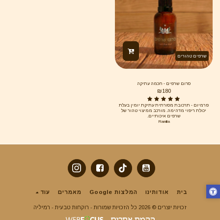
שרפים טהורים
סרום שרפים - חכמה עתיקה
₪
180
פרמיום - תרכובת מסורתית עתיקת יומין בעלת
יכולת ריפוי מדהימה. מורכב ממיצוי טהור של
שרפים איכותיים.
Ramilia
בית
אודותינו
המלצות Google
מאמרים
עוד
זכויות יוצרים © 2026 כל הזכויות שמורות -
רוקחות טבעית - רמיליה