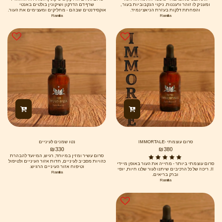
ומעניק לו זוהר ורעננות. ניקוי הנקבוביות בעור ,
שרף דם הדרקון ושיקונין בולטים באנטי
והפחתת דלקות בעזרת הניאצינמיד.
אוקסידנטים שבהם - מחליקים ומעצימים את העור.
כמה אדום ככה עוצמתי!!
Ramilia
Ramilia
סרום עוצמתי -IMMORTALE
נטו שמנים לעיניים
₪
330
₪
380
סרום עשיר ומזין במיוחד, רגיש, המיועד להבהרת
כהויות מסביב לעיניים, חדות אזור העיניים ולטיפול
סרום עוצמתי ביותר - מחייה את העור באופן מיידי
וטיפוח אזור העיניים הרגיש.
!!. ריכוז של כל הרכיבים שיתנו לעור שלנו חיות, יופי
Ramilia
וברק בריאים.
Ramilia