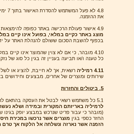
4.8 ל
את ההזמנה.
4.9 אישור פעולת הרכישה באתר כפופה להימצאות המוצר במלאי האתר במועד האספקה המבוקש ו/או במועד ההזמנה
מוצג באתר כקיים במלאי, בפועל אינו קיים במלא
בכפוף להשבת הסכום ששולם להנהלת האתר על ידו
4.10 מובהר, כי אם לא צוין שהמוצר אינו קיי
כל טענה ו/או תביעה בעניין זה בגין כל סוג של נזק,
4.11 רמיליה
רשאית, אך לא חייבת, להציג או לשלו
שירותים ומוצרים של אחרים, מבצעים וחידושים באתר, כמשמעות הדברים בסעיף 30
5. ביטולים והחזרות
5.1 כל משתמש רשאי לבטל את העסקה בהתאם להוראות חוק הגנת הצרכן, התשמ"א – 1981 (להלן: "
לרמיליה באריזתם המקורית ובמידה ושלא נעשה 
(מובהר כי עבור פריט שנרכש במבצע יופק בגינו שוב
החזר כספי בגין
מוצרים אשר נרכשו במכירת חיסו
הזמנה אשר נארזה ונשלחה אל הלקוח אך טרם ה