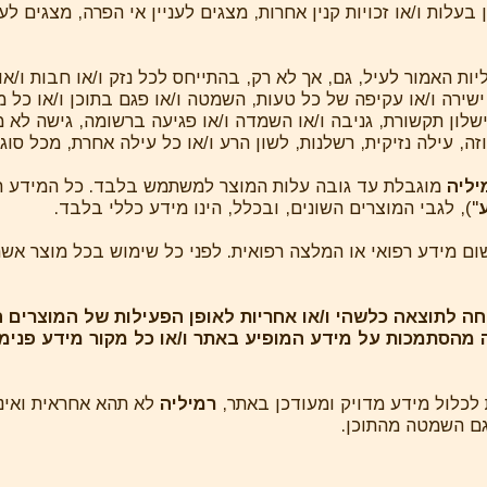
עלות ו/או זכויות קנין אחרות, מצגים לעניין אי הפרה, מצגים לע
ליות האמור לעיל, גם, אך לא רק, בהתייחס לכל נזק ו/או חבות ו/או
 ישירה ו/או עקיפה של כל טעות, השמטה ו/או פגם בתוכן ו/או כ
שלון תקשורת, גניבה ו/או השמדה ו/או פגיעה ברשומה, גישה לא מו
, עילה נזיקית, רשלנות, לשון הרע ו/או כל עילה אחרת, מכל סוג 
יליה
מוגבלת עד גובה עלות המוצר למשתמש בלבד. כל המידע המ
"), לגבי המוצרים השונים, ובכלל, הינו מידע כללי בלבד.
טחה לתוצאה כלשהי ו/או אחריות לאופן הפעילות של המוצרים 
 מהסתמכות על מידע המופיע באתר ו/או כל מקור מידע פנימי/
לכלול מידע מדויק ומעודכן באתר,
רמיליה
לא תהא אחראית ואינה
 גם השמטה מהתוכן.