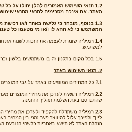
1.2 תנאי השימוש האמורים להלן יחולו על כל
האתר. אם אינכם מסכימים לתנאי מתנאי שימו
1.3 בנוסף, מובהר כי גלישה באתר ו/או רכיש
המשתמש כי לא תהא לו ו/או מי מטעמו כל טענה ו
1.4 רמיליה
שומרת לעצמה את הזכות לשנות את תנא
למשתמש.
1.5 בכל מקום בתקנון זה בו משתמשים בלשון זכר, הכוונה גם לנקבה במשתמע.
2. תנאי השימוש באתר
2.1 כל המחירים המופיעים באתר על גבי המוצרים נקובים בשקלים חדשים. המחירים כוללים מע"מ, ככל שחל על פי דין, ואינם כוללים דמי משלוח.
2.2 רמיליה
רשאית לעדכן את מחירי המוצרים מעת 
שהתפרסם בעת השלמת תהליך ההזמנה.
2.3 רמיליה
משתדלת להקפיד ולעדכן את מחירי המו
ליין" ולפיכך עלול להיווצר פער זמני בין המחיר 
הנהלת האתר לא תישא באחריות כלשהי הנובעת ו/או