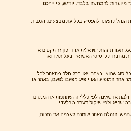
מיועדות להמחשה בלבד. יודגש, כי ייתכנו
ית הנהלת האתר להפסיק בכל עת מבצעים, הטבות
מנות ורכישות באתר הוא מי שממלא במצטבר אחר התנאים להלן: להיות בן 18 ומעלה,בעל תעודת זהות ישראלית או דרכון זר תקפים או
חת מחברות כרטיסי האשראי, בעל תא דואר
כל סוג שהוא, באתר ו/או בכל חלק מהאתר לכל
מר אחר המופיע ו/או יופיע מפעם לפעם, באתר או
למת או שאינה לפי כללי ההשתתפות או המנסים
 שהיא ולפי שיקול דעתה הבלעדי.
שתמש. הנהלת האתר שומרת לעצמה את הזכות,