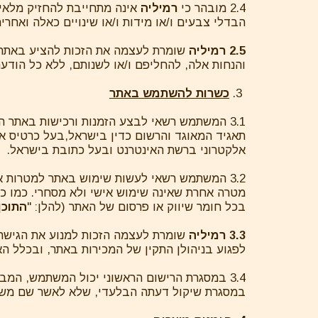
2.4 מובהר כי
רמיליה
אינה מתחייבת להחזיק מלאי 
הבדלי צבעים ו/או מידות ו/או שינויים כאלה ואחר
2.5 רמיליה
שומרת לעצמה את הזכות להציע באתר מ
והנחות אלה, להחליפם ו/או לשנותם, ללא כל הודע
3.
כשרות להשתמש באתר
תאגיד המאוגד והרשום כדין בישראל,בעל כרטיס אש
אלקטרוני ברשת האינטרנט ובעל כתובת בישראל.
3.2 המשתמש רשאי לעשות שימוש באתר למטרות א
מטרה אחרת שאינה שימוש אישי ולא מסחרי. כמו כן,
בכל חומר שיווק או פרסום של האתר (להלן: "
התוכן
3.3 רמיליה
שומרת לעצמה הזכות למנוע את הגישה 
לפגוע בניהולן התקין של המכירות באתר, ובכלל ה
3.4 במסגרת הרישום הראשוני יכול המשתמש, ה
במסגרת שיקול דעתה הבלעדי, שלא לאשר שם משתמש