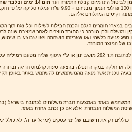
תום 14 ימים ובלב
. דמי הביטול הינם 5% או 100 ₪ לפי הנמוך מבניהם + 
מתנה וקיטים המתלווים אליהם.
 רבים במארז חומרים הגלם והכנת חבילות לשילוח וכל זאת תוך הק
 ומושלם ולכן מובהר כי החזרת מוצרים לאחר שמצבם שונה לר
או ספג פגיעה כלשהי ו/או שאריזתו הושחתה ו/או שבוצע בו שימוש
בו של המוצר המוחזר.
רמיליה
על 
ה או חלקה במקרה ונפלה בהצעה טעות קולמוס חריגה וברורה על 
 בעיה טכנית אשר מנעה מהמשתמשים להשתמש באתר באופן תקין א
י המשתמש באתר באמצעות חברת משלוחים לכתובת בישראל (בהת
 כוללים רק את חישובם של ימי עסקים (ימי א' עד ה', לא כולל ימי