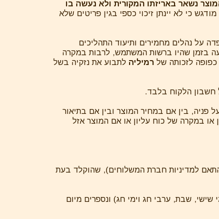
ד שהמוצר נשאר באריזתו המקורית ולא נעשה בו
9.90 ש"ח עמלת סליקה על פי חוק. מודגש כי לא יינתן זיכוי כספי בגין פריטים שלא
פדה על נהלים מחמירים ותיעוד התהליכים
עה בזמן שהיו ברשות המשתמש, לרבות במקרה
, כפופה לזכותה של
רמיליה
לתבוע את נזקיה בשל
חשבון הלקוח בלבד.
פניה, בין אם במחיר המוצר ובין אם בתיאור
ו במקרה של כוח עליון או אם המוצר אזל
אם למדיניות חברת המשלוחים), שהוקלד בעת
 שישי, שבת, ערבי חג וימי חג) ונספרים מיום