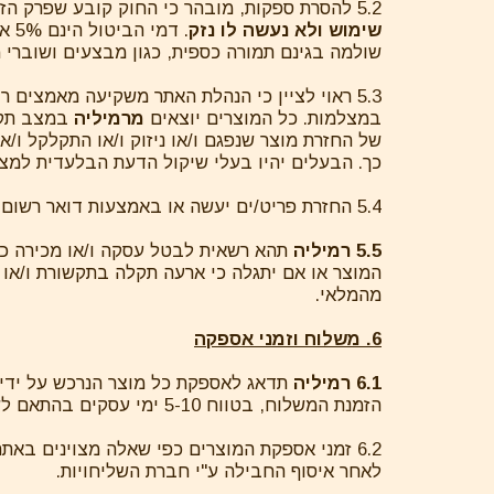
5.2 להסרת ספקות, מובהר כי החוק קובע שפרק הזמן לביטול הינו מיום קבלת התמורה ועד
שימוש ולא נעשה לו נזק
שולמה בגינם תמורה כספית, כגון מבצעים ושוברי 
5.3 ראוי לציין כי הנהלת האתר משקיעה מאמצים
במצלמות. כל המוצרים יוצאים
מרמיליה
במצב תקין
של החזרת מוצר שנפגם ו/או ניזוק ו/או התקלקל ו/
כך. הבעלים יהיו בעלי שיקול הדעת הבלעדית למצ
5.4 החזרת פריט/ים יעשה או באמצעות דואר רשום לכתובת ת.ד 282 מושב ינון או ע"י איסוף שליח מטעם
5.5 רמיליה
תהא רשאית לבטל עסקה ו/או מכירה כול
המוצר או אם יתגלה כי ארעה תקלה בתקשורת ו/או
מהמלאי.
6. משלוח וזמני אספקה
6.1 רמיליה
תדאג לאספקת כל מוצר הנרכש על יד
הזמנת המשלוח, בטווח 5-10 ימי עסקים בהתאם לשיטת המשלוח הנבחרת, אלא אם כן נכתב אחרת באתר.
6.2 זמני אספקת המוצרים כפי שאלה מצוינים באתר
לאחר איסוף החבילה ע"י חברת השליחויות.