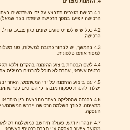
4. הזמנות מוצרים
4.1 רכישת מוצרים תתבצע על ידי משתמשים בא
הרכישה יופיעו במסך הרכישה שיפתח בצד שמאל).
4.2 ככל שיש לפריט סוגים שונים כגון :צבע, גודל
הרכישה.
4.3 בהמשך, יש לבחור כתובת למשלוח, סוג משלוח
למסור אותם טלפונית.
4.4 לשם הבטחת ביצוע ההזמנה בהקדם וללא תקל
כרטיס אשראי, אחרת לא תוכל להבטיח
רמיליה
את 
4.5 עם ביצוע ההזמנה על ידי המשתמש, האתר י
ישלח. להסרת ספקות מובהר כי הפרטים כפי שהוז
4.6 בהנחה שהסליקה באתר מתבצעת בין היתר א
מתאימה. לצורך השלמת הרכישה יידרש המשתמש לי
העסקה.
4.7 יובהר ויודגש, פעולה תיחשב כמושלמת רק 
ממועד אישור העסקה ע"י חברת כרטיסי האשראי.