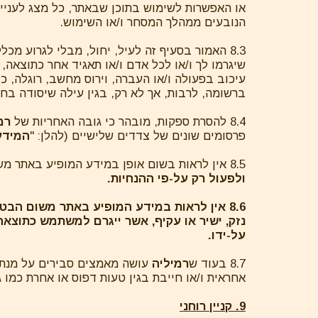
או האפשרות לשימוש בתוכן שבאתר, כל מצג לעניין ב
הנובעים ממהלך המסחר ו/או השימוש.
8.3 האמור בסעיף זה לעיל, יחול, מבלי לגרוע מכל
שיגרמו לך ו/או לכל אדם ו/או תאגיד אחר כתוצאה,
עיכוב בפעולה ו/או העברה, וירוס מחשב, רוגלה, כי
ברשומה, לרבות, אך לא רק, בגין עילה שיסודה בחוזה
8.4 להסרת ספקות, מובהר כי גובה האחריות של
רמ
פרסומים שונים של צדדים שלישיים (להלן: "
המידע
8.5 אין לראות בשום אופן במידע המופיע באתר משום מידע רפואי או המלצה רפואית. לפני כל שימוש בכל מוצר אשר נמכר באתר,
ולפעול רק על-פי ההנחיות.
8.6 אין לראות במידע המופיע באתר משום הב
נזק, ישיר או עקיף, אשר ייגרם למשתמש כתוצאה
על-ידו.
8.7 בעוד ש
רמיליה
עושה מאמצים סבירים על מנת 
אחראית ו/או חייבת בגין טעות דפוס או אחרת כמו
9. קניין רוחני