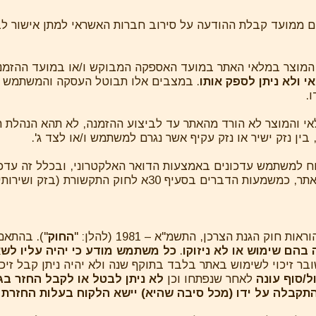
א פעל המשתמש להסדרת האישור בתוך 7 ימים ממועד קבלת ההודעה על סירוב חברות האשר
י ולא ניתן לספק אותו
. במצבים אלו תבוטל העסקה והמשתמש מו
.
ם במלאי והמוצר לא הורד מהאתר עד לביצוע ההזמנה, לא תהא הנה
 בין נזק ישיר או נזק עקיף אשר נגרם למשתמש ו/או לצד ג'.
ח למשתמש עדכונים באמצעות הדואר האלקטרוני, ובכלל זה עדכוני
א לחוק התקשורת (בזק ושירותים), התשמ"ב- 1982.
החוק
"). בהתאם 
בהם שימוש או לא ניזוקו
.
כל משתמש מודע כי יהיה עליו לש
ר זיכוי לשימוש באתר בלבד בתוקף שנה ולא יהיה ניתן קבל זיכוי
ל/סוף עונה
לאחר שנפתחו וכן
לא ניתן לבטל או לקבל החזר בגי
תקבלה על ידו (מכל סיבה שהיא) יישא הלקוח בעלות החזרת 