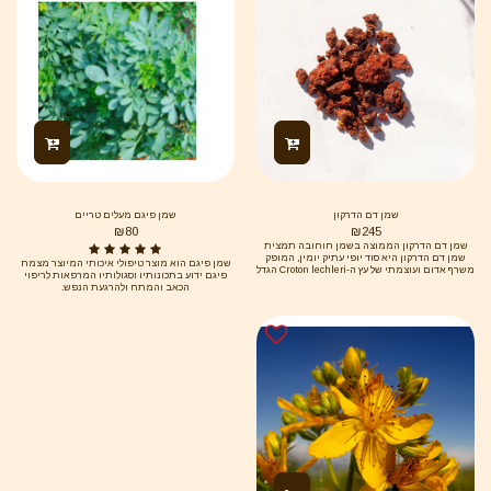
שמן דם הדרקון
שמן פיגם מעלים טריים
₪
80
₪
245
שמן דם הדרקון הממוצה בשמן חוחובה תמצית
שמן דם הדרקון היא סוד יופי עתיק יומין, המופק
שמן פיגם הוא מוצר טיפולי איכותי המיוצר מצמח
משרף אדום ועוצמתי של עץ ה-Croton lechleri הגדל
פיגם ידוע בתכונותיו וסגולותיו המרפאות לריפוי
בלב יערות האמזונס. השרף, שזכה לכינויו בשל צבעו
הכאב והמתח ולהרגעת הנפש.
העמוק המזכיר דם, משמש ברפואה המסורתית
מזה מאות שנים לריפוי והגנה. במוצר זה, השרף
ממוצה בעדינות לתוך שמן חוחובה טהור, שמן
בסיס יוקרתי המעניק ספיגה אופטימלית והזנה
עשירה מבלי להותיר תחושת שמנוניות. שילוב זה
יוצר "סרום הצלה" טבעי, רב-תכליתי, המציע מגוון
עצום של יתרונות קוסמטיים: 1. כוח ריפוי ושיקום
עוצמתי (Healing & Repair) זהו היתרון המרכזי
והמפורסם ביותר של דם הדרקון. השרף מכיל
אלקלואיד בשם טאספין (Taspine), אשר הוכח
מחקרית כמסייע בזירוז תהליכי ריפוי העור. איחוי
פצעים וחתכים: השמן פועל כמחסום הגנה טבעי
("עור שני") ומסייע לעור להחלים מהר יותר. טיפול
בצלקות ופצעי בגרות (אקנה): הוא מעודד בנייה
מחודשת של רקמות בריאות ומפחית הופעת
צלקות וסימני מתיחה. הקלה על גירויים: יעיל
במיוחד להרגעת עור מגורה, אדמומי, כוויות קלות