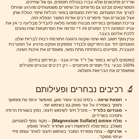
שרירים מתכווצים שלא עברו בנטילת תוספים, גם של שחיינים.
הספורטאים מביננו גם מדווחים על שיפורים משמעותיים מהרגע שהחלו
לצרוך את המגנזיום. מריחת המגנזיום באזור הכליות שיפר הטלת שתן
אצל מבוגרים ועוד סיפורים רבים אודות המוצר הנפלא הזה.
צריכת המגנזיום במריחה מבטיח ספיגה מלאה להבדיל מבליעה כי אין את
ענייני הספיגה דרך המעיים וזה דיי מדמה את המרחצאות שהיו נוהגים
ללכת אליהם בעבר.
עניין נוסף חשוב הוא שינה שקטה ורגועה התורמת רבות לבריות שלנו.
המגנזיום יחד עם היפריקום ולבנדר מספקים אפקט מרגיע על המערכת
העצבית, מסייעים בהפחתת מתח נפשי, ומשפרים את איכות השינה.
(מוזמנים לקרוא בספר של ד"ר אריה אבני - ובחרתם בחיים)
100% טבעי: בלי חומרים סינתטיים – רק רכיבים טבעיים ופעילים
שמשפרים את הבריאות והשלווה.
🔬 רכיבים נבחרים ופעילותם
חמאת שיאה
– בסיס טבעי עשיר ומגן, מאפשר עיסוי נוח וממושך
ותומך בשמירה על עור מאוזן גם בשימוש יומי.
מגנזיום כלוריד
– מינרל חיוני לשימוש חיצוני, נפוץ בשגרות הרפיה
ותמיכה בשרירים.
מלח אפסום (Magnesium Sulfate)
– מקור נוסף למגנזיום,
משולב בפורמולה לתחושת רוגע ושחרור לאחר מאמץ.
ארניקה
– צמח מסורתי המוכר בשימוש חיצוני לאחר עומס פיזי
ועיסוי ממוקד.