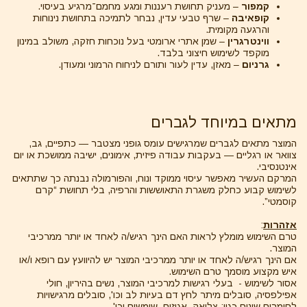
קמפור
– מעניק תחושת רעננות ומגע מחמם־מרגיע בעיסוי.
קופאיבה
– שרף טבעי עדין, נבחר לתמיכה בתחושת נינוחות
והרגעה מקומית.
ווינטרגרין
– שמן אתרי ארומטי בעל נוכחות חזקה, משולב במינון
מוקפד לשימוש חיצוני בלבד.
גרניום
– מאזן, עדין לעור ותורם לניחוח הרמוני ומעודן.
מתאים במיוחד לגברים
המוצר מתאים לגברים שמרגישים עומס גופני מצטבר — כתפיים, גב,
צוואר או רגליים — בעקבות עבודה פיזית, אימונים, ישיבה ממושכת או יום
אינטנסיבי.
המרקם העשיר מאפשר עיסוי ממוקד ונוח, והפורמולה נבנתה כך שתתאים
לשימוש קבוע כחלק משגרת התאוששות והרפיה, בלי תחושת “קרם
קוסמטי”.
אזהרות
:
טרם השימוש מומלץ לראות האם הינך רגיש/ה לאחד או יותר ממרכיבי
המוצר.
אם הינך רגיש/ה לאחד או יותר ממרכיבי המוצר יש להיוועץ עם רופא ו/או
איש מקצוע מוסמך טרם השימוש.
אסור לשימוש - בעלי רגישות למרכיבי המוצר, נשים בהיריון, חולי
אפילפסיה, סובלים מיתר לחץ דם בעיות לב וכו', סובלים מרגישויות
לחומרים שונים כגון: צליאק, אגוזים, שומשום וכו'.