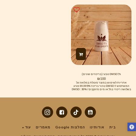
וכמובן ארניקה. ההשפעה של הג'ל מאוד מהירה
הבאים מהמזון ולשיקום הפלורה הנורמלית של
הקיבה והמעי. משכך כאבי שיניים, מנטרל תגובות
אלרגיות לעקיצות. מפחית תופעות שליליות
מטיפולים קשים, כגון, הקרנות וכמותירפיה. מחיש
ריפוי של פציעות ואיחוי של רקמות ועור אחרי
ניתוחים או תאונות. ישנם דיווחים על הצלחות
בטיפול בכוויות מדרגות שונות. מגביר עמידות
לזיהומים ויראליים ולחילופים קיצוניים של מזג
האויר. מחיש ריפוי משחפת…
ג'ל DMSO טבעי (בריכוזים שונים)
₪
100
אחריות לשימוש במוצר מוטלת במלואה על
המשתמש !! DMSO טהור בריכוז 99.995% מגיע
בשלושה ריכוזי בג'ל או מים מזוקקים DMSO : 30% /
50% / 70% תכולה : 100מיל
בית
אודותינו
המלצות Google
מאמרים
עוד