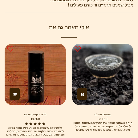
מכיל שמנים אתריים וריכוזים פעילים !
אולי תאהב גם את
מומיו | שילג'ט
ג'ל ארניקה-לכאבים
₪
260
₪
180
הזהב השחור. מרפא את הפרקים,העצמות וכמובן
לטפל בדלקות פרקים,שברים ואיחוי, משקם של
ג'ל ארניקה על בסיס ג'ל אצות, פעיל מאוד בסיוע
מערכת החיסון, משקם מערכות, משכך כאבים,
להפגת כאבים ודלקות שרירים, מפרקים, חבלות
מסייע להחלמה ממחלות.יעיל בטיפול במחלות של
ופציעות. הג'ל מכיל ג'ינג'ר, קינמון, כורכום, מגנזיום
דרכי העיכול, הכבד והכליות. מסייע להרחקת רעלנים