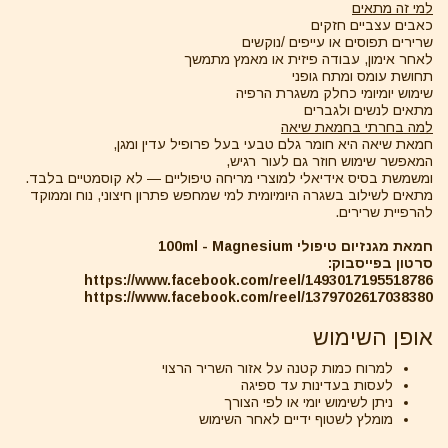
למי זה מתאים
כאבים עצביים חזקים
שרירים תפוסים או עייפים /נוקשים
לאחר אימון, עבודה פיזית או מאמץ מתמשך
תחושת עומס ומתח גופני
שימוש יומיומי כחלק משגרת הרפיה
מתאים לנשים ולגברים
למה בחרתי בחמאת שיאה
חמאת שיאה היא חומר גלם טבעי בעל פרופיל עדין ומגן,
המאפשר שימוש חוזר גם לעור רגיש,
ומשמשת בסיס אידיאלי למוצרי מריחה טיפוליים — לא קוסמטיים בלבד.
מתאים לשילוב בשגרה היומיומית למי שמחפש פתרון חיצוני, נוח וממוקד
להרפיית שרירים.
חמאת מגנזיום טיפולי 100ml - Magnesium
סרטון בפייסבוק:
https://www.facebook.com/reel/1493017195518786
https://www.facebook.com/reel/1379702617038380
אופן השימוש
למרוח כמות קטנה על אזור השריר הרצוי
לעסות בעדינות עד ספיגה
ניתן לשימוש יומי או לפי הצורך
מומלץ לשטוף ידיים לאחר השימוש