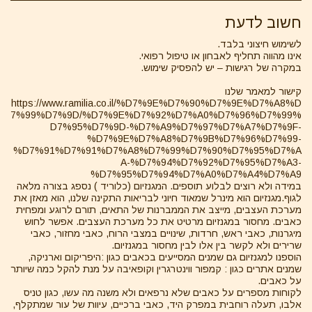
חשוב לדעת
לשימוש חיצוני בלבד.
אינו מהווה תחליף לאבחון או טיפול רפואי.
במקרה של רגישות – יש להפסיק שימוש.
קישור למאמר שלנו
https://www.ramilia.co.il/%D7%9E%D7%90%D7%9E%D7%A8%D
7%99%D7%9D/%D7%9E%D7%92%D7%A0%D7%96%D7%99%
D7%95%D7%9D-%D7%A9%D7%97%D7%A7%D7%9F-
%D7%9E%D7%A8%D7%9B%D7%96%D7%99-
%D7%91%D7%91%D7%A8%D7%99%D7%90%D7%95%D7%A
A-%D7%94%D7%92%D7%95%D7%A3-
%D7%95%D7%94%D7%A0%D7%A4%D7%A9
במידה ולא רוצים לבלוע תוספים. המגנזיום (כלוריד ) נספג בצורה מלאה
לגוף.מגנזיום הוא מינרל שמאוד חיוני לבריאות התקינה שלנו, הוא מאזן את
מערכת העצבים, מייצב את הממברנות של התאים, תורם לרוגע ומפחית
כאבים. מחסור במגנזיום מרטיט את כל מערכת העצבים. אפשר לחוש
מיגרנות, כאבי ראש, חרדות, שינויים במצבי הרוח, כאבי מחזור, כאבי
שרירים ולא לקשר בין אלו לבין מחסור במגנזיום.
הוספנו למגנזיום גם שמנים המסייעים בכאבים כגון :היפריקום וארניקה,
שמנים אתרים כגון : קמפור ווינטרגרין וקופאיבה על מנת להקל כמה שיותר
על כאבים.
לקוחות מספרים על כאבים שלא נרפאים ולא משנה מה עשו, כגון טניס
אלבו, תעלה רוחבית במפרק היד, כאבי ברכיים, עיוות של עור שמתקלף,