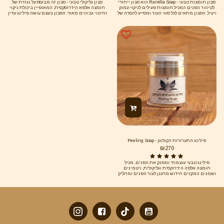
סבון חומצות טבעי - Ramilia Soap הוא סבון ייחודי
סבון גליקולי טבעי - סבון זה מבוסס על נגזרת של
לטיהור הפנים המכיל חומצות פעילים לניקוי עמוק
חומצה אלפא הידרוסקסית, המאופיין ביכולת ניקוי
ויעיל. הסבון מתאים לכל סוגי העור ומסייע להסרה של
וחיטוי גבוהים מאוד. הסבון בעצם עושה פילינג עדין
שכבות תאי עור מתות ורעלים, תוך שמירה על איזון
מבלי לפגוע בעור ומתאים במיוחד לעור שומני אשר
הלחות הטבעי של העור. לשימוש בוקר ערב יומיומי
מפריש שומניות והנקבוביות נסתמות. הסבון אף
משפר משמעותית קליטה של כל קרם שתמרחו
אחריו. טיפ מאיתנו- הסרת ריח רע בבית שחי
והסרת פצעונים בישבן ומתחתיו, הסבון פותר את
הבעיות הללו. תשומת לב - הסבון הינו טבעי ומופק
מקני סוכר טבעיים אורגניים ולכן אינו מייבש את
הפנים ומשאיר את הפנים לחות וחיוניות.
פילינג התערורות הקולוגן - Peeling Soap
₪
270
פילינג טבעי עוצמתי ומפנק את הפנים. מכיל
חומצה אלפה הידרוקסית וגליקולית, ויטמינים
ושמנים המקנים חידוש מרענן לעור הפנים ומחליק
כבר מהפעם הראשונה