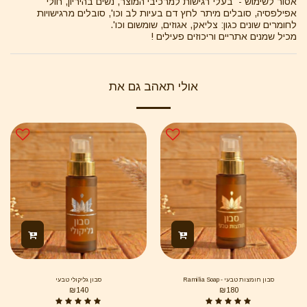
אסור לשימוש - בעלי רגישות למרכיבי המוצר, נשים בהיריון, חולי
אפילפסיה, סובלים מיתר לחץ דם בעיות לב וכו', סובלים מרגישויות
לחומרים שונים כגון: צליאק, אגוזים, שומשום וכו'.
מכיל שמנים אתריים וריכוזים פעילים !
אולי תאהב גם את
סבון חומצות טבעי - Ramilia Soap
סבון גליקולי טבעי
₪
140
₪
180