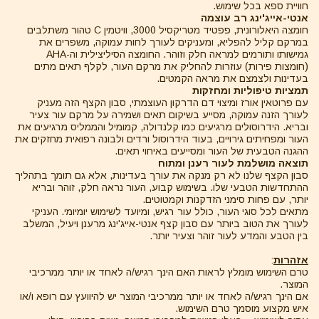
חוויית ספא בכל שימוש.
אנטי-אייג'ינג רב עוצמה
חומצה היאלורונית, פפטיד מטריקסיל 3000, וויטמין C טהור משתלבים
במרקם קליל להפליא, ומעניקים לעורך לחות עמוקה, משפרים את
גמישותו ותורמים למראה חלק וזוהר. החומצה הסיליצילית וה-AHA
(חומצות פירות) עוזרות להחליק את מרקם העור, לקלף תאים מתים
בעדינות ולצמצם את מראה הקמטים.
תמציות טיפוליות ומחזקות
עם פרוטאין אורז ומיצוי דם הדרקון העוצמתי, סבון הקצף הזה מעניק
לעורך הזנה עמוקה, מסייע בשיקום תאים ושמירה על מרקם עור צעיר
ובריא. הידרוסולים מרגיעים כמו קלנדולה, קמומיל והממליס מרגיעים את
העור ומפחיתים גירויים, בעוד הידרוסול ורדים ולבונה רפואית מחזקים את
ההגנה הטבעית של העור ומסייעים באיחוי תאים.
תוצאה מושלמת לעור רענן ומתוח
סבון הקצף שלנו לא רק מנקה את עורך בעדינות, אלא גם תומך בתהליך
ההתחדשות הטבעי שלו. בשימוש קבוע, העור נראה חלק, זוהר ובריא
יותר, עם פחות סימני הזדקנות וקמטוטים.
מתאים לכל סוגי העור, כולל עור רגיש, ומיועד לשימוש יומיומי. העניקי
לעורך את הטוב ביותר עם סבון קצף אנטי-אייג'ינג מרענן ויעיל, המשלב
בין הטבע והמדע לעור זוהר וצעיר יותר.
אזהרות
:
טרם השימוש מומלץ לראות האם הינך רגיש/ה לאחד או יותר ממרכיבי
המוצר.
אם הינך רגיש/ה לאחד או יותר ממרכיבי המוצר יש להיוועץ עם רופא ו/או
איש מקצוע מוסמך טרם השימוש.