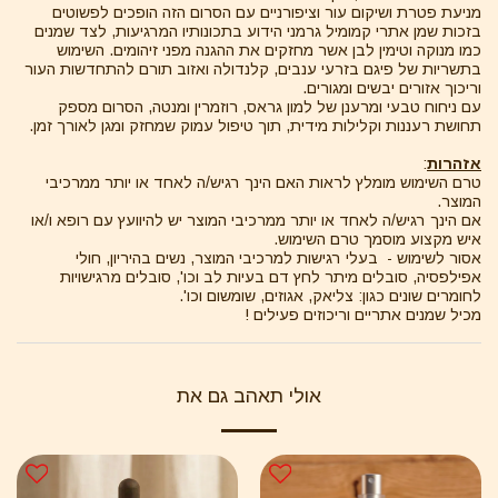
מניעת פטרת ושיקום עור וציפורניים עם הסרום הזה הופכים לפשוטים
בזכות שמן אתרי קמומיל גרמני הידוע בתכונותיו המרגיעות, לצד שמנים
כמו מנוקה וטימין לבן אשר מחזקים את ההגנה מפני זיהומים. השימוש
בתשריות של פיגם בזרעי ענבים, קלנדולה ואזוב תורם להתחדשות העור
וריכוך אזורים יבשים ומגורים.
עם ניחוח טבעי ומרענן של למון גראס, רוזמרין ומנטה, הסרום מספק
תחושת רעננות וקלילות מידית, תוך טיפול עמוק שמחזק ומגן לאורך זמן.
אזהרות
:
טרם השימוש מומלץ לראות האם הינך רגיש/ה לאחד או יותר ממרכיבי
המוצר.
אם הינך רגיש/ה לאחד או יותר ממרכיבי המוצר יש להיוועץ עם רופא ו/או
איש מקצוע מוסמך טרם השימוש.
אסור לשימוש - בעלי רגישות למרכיבי המוצר, נשים בהיריון, חולי
אפילפסיה, סובלים מיתר לחץ דם בעיות לב וכו', סובלים מרגישויות
לחומרים שונים כגון: צליאק, אגוזים, שומשום וכו'.
מכיל שמנים אתריים וריכוזים פעילים !
אולי תאהב גם את