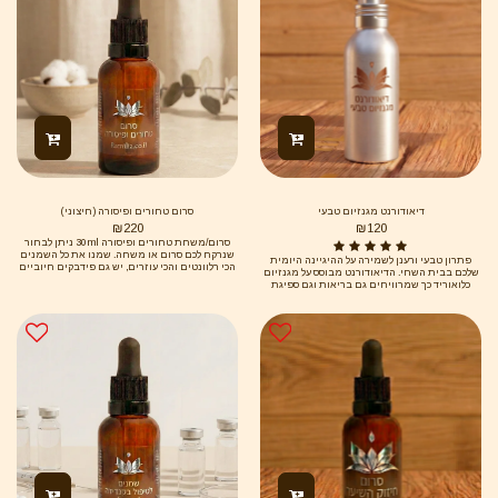
דיאודורנט מגנזיום טבעי
סרום טחורים ופיסורה (חיצוני)
₪
220
₪
120
סרום/משחת טחורים ופיסורה 30ml ניתן לבחור
שנרקח לכם סרום או משחה. שמנו את כל השמנים
פתרון טבעי ורענן לשמירה על ההיגיינה היומית
הכי רלוונטים והכי עוזרים, יש גם פידבקים חיוביים
שלכם בבית השחי. הדיאודורנט מבוסס על מגנזיום
אך הבעיה הזו מופיעה כי אין מספיק שתיה. לא קולה,
כלואוריד כך שמרוויחים גם בריאות וגם ספיגת
שתיית מים, אכילת ירקות ופירות, לעיסה טובה של
מגנזיום. *** ללא פרבנים ו-SLS***
האוכל ועוד פרט מאוד חשוב - אופן הישיבה
בשירותים. הכי טוב היה "בול פגיעה" (כמו בצבא)
אבל מבינה את המוגבלות. אז שימו שרפרף גבוהה
ותתחילו להתרגל כי ככה מתפנים. כמובן שגם
שטיפה לאחר ההתפנות וחס וחלילה שימוש
במגבונים כי הם עושים ממש נזק, מייבשים הכל
ומחדירים כימיקלים לא בריאים בכלל. אם אפשר
להיפטר גם מנייר הטואלט, ובכלל הכי טוב להתקלח
אחרי. גם פה אורח חיים לחוץ נותן את תרומתו
וקשיים בקבלת המציאות כפי שהיא. זה יכול לעבור,
לגמרי, אם תקפידו על תזונה, לעיסה, שתייה מרובה,
ישיבה נכונה בשירותים והיגיינה ללא כימיקלים.
ותהיו רגועים. לנשום רכיבים: תשרית פיגם מיצוי
שרף מור שמן אובילפיחה שמן נר הלילה תשרית
קלנדולה שמן אתרי - קופאיבה שמן אתרי - ברוש
שמן אתרי- גרניום מצרי שמן אתרי – קמומיל גרמני