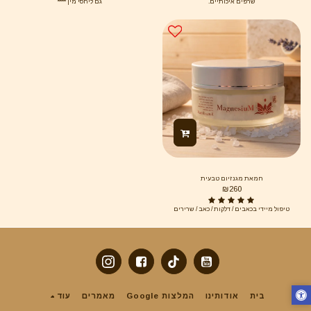
שרפים איכותיים.
גם ליחסי מין ****
חמאת מגנזיום טבעית
₪
260
טיפול מיידי בכאבים / דלקות / כאב / שרירים
בית
אודותינו
המלצות Google
מאמרים
עוד