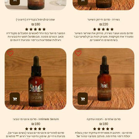
שמן אתרי - אכילאה אלף העלה שמן אתרי -
הליקריסום ויטמין E
נשירה - סרום חיזוק השיער
שמנים לטיפול בקנדידה (חיצוני)
₪
180
₪
220
סרום מונע ועוצר נשירה, מחזק את שורשי השיער
המוצר מיועד במיוחד לאנשים הסובלים מקנדידה
ומעורר את הקרקפת. מעניק רכות וברק לשיער כבר
וכאב הנגרם ממנה. מבוסס על תמציות טבעיות
בשימושים הראשוניים.
ויעילות שמסייעות בריפוי ומניעת זיהומים
פטרייתיים על עור וגוף הפנים.
סרום שרפים - חכמה עתיקה
Intimate Serum - סרום אינטימי טבעי
₪
180
₪
180
פרמיום - תרכובת מסורתית עתיקת יומין בעלת
סרום לאזורים אינטימיים טבעי (נשים וגברים) ,
יכולת ריפוי מדהימה. מורכב ממיצוי טהור של
מניעת גירויים, שימון וחיטוי עור רגיש. *** מתאים