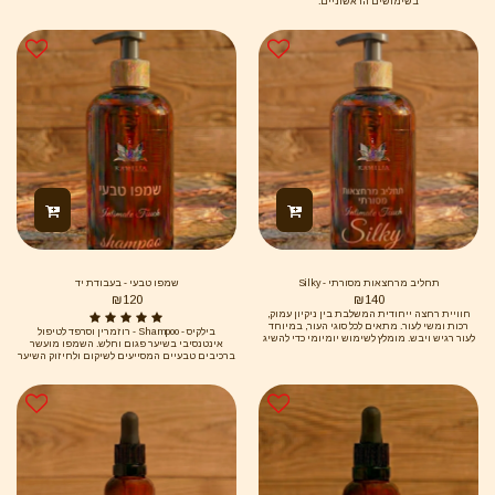
בשימושים הראשוניים.
תחליב מרחצאות מסורתי - Silky
שמפו טבעי - בעבודת יד
₪
120
₪
140
חוויית רחצה ייחודית המשלבת בין ניקיון עמוק,
רכות ומשי לעור. מתאים לכל סוגי העור, במיוחד
בילקיס - Shampoo - רוזמרין וסרפד לטיפול
לעור רגיש ויבש. מומלץ לשימוש יומיומי כדי להשיג
אינטנסיבי בשיער פגום וחלש. השמפו מועשר
תחושת רעננות ורכות מתמדת.
ברכיבים טבעיים המסייעים לשיקום ולחיזוק השיער
מהשורש ועד הקצה. מתאים גם לשיער מתולתל. אין
צורך במרכך