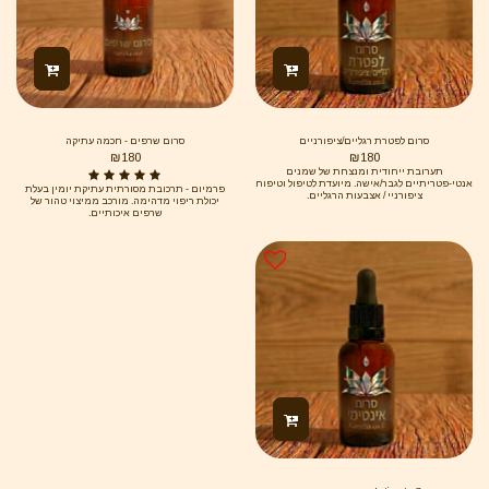
סרום לפטרת רגליים/ציפורניים
סרום שרפים - חכמה עתיקה
₪
180
₪
180
תערובת ייחודית ומנצחת של שמנים
אנטי-פטריתיים לגבר/אישה. מיועדת לטיפול וטיפוח
פרמיום - תרכובת מסורתית עתיקת יומין בעלת
ציפורניי / אצבעות הרגליים.
יכולת ריפוי מדהימה. מורכב ממיצוי טהור של
שרפים איכותיים.