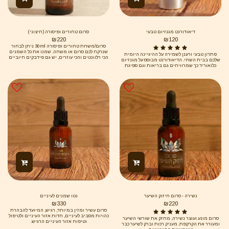
דיאודורנט מגנזיום טבעי
סרום טחורים ופיסורה (חיצוני)
₪
220
₪
120
סרום/משחת טחורים ופיסורה 30ml ניתן לבחור
שנרקח לכם סרום או משחה. שמנו את כל השמנים
פתרון טבעי ורענן לשמירה על ההיגיינה היומית
הכי רלוונטים והכי עוזרים, יש גם פידבקים חיוביים
שלכם בבית השחי. הדיאודורנט מבוסס על מגנזיום
אך הבעיה הזו מופיעה כי אין מספיק שתיה. לא קולה,
כלואוריד כך שמרוויחים גם בריאות וגם ספיגת
שתיית מים, אכילת ירקות ופירות, לעיסה טובה של
מגנזיום. *** ללא פרבנים ו-SLS***
האוכל ועוד פרט מאוד חשוב - אופן הישיבה
בשירותים. הכי טוב היה "בול פגיעה" (כמו בצבא)
אבל מבינה את המוגבלות. אז שימו שרפרף גבוהה
ותתחילו להתרגל כי ככה מתפנים. כמובן שגם
שטיפה לאחר ההתפנות וחס וחלילה שימוש
במגבונים כי הם עושים ממש נזק, מייבשים הכל
ומחדירים כימיקלים לא בריאים בכלל. אם אפשר
להיפטר גם מנייר הטואלט, ובכלל הכי טוב להתקלח
אחרי. גם פה אורח חיים לחוץ נותן את תרומתו
וקשיים בקבלת המציאות כפי שהיא. זה יכול לעבור,
לגמרי, אם תקפידו על תזונה, לעיסה, שתייה מרובה,
ישיבה נכונה בשירותים והיגיינה ללא כימיקלים.
ותהיו רגועים. לנשום רכיבים: תשרית פיגם מיצוי
שרף מור שמן אובילפיחה שמן נר הלילה תשרית
קלנדולה שמן אתרי - קופאיבה שמן אתרי - ברוש
שמן אתרי- גרניום מצרי שמן אתרי – קמומיל גרמני
שמן אתרי - אכילאה אלף העלה שמן אתרי -
הליקריסום ויטמין E
נשירה - סרום חיזוק השיער
נטו שמנים לעיניים
₪
330
₪
220
סרום עשיר ומזין במיוחד, רגיש, המיועד להבהרת
כהויות מסביב לעיניים, חדות אזור העיניים ולטיפול
סרום מונע ועוצר נשירה, מחזק את שורשי השיער
וטיפוח אזור העיניים הרגיש.
ומעורר את הקרקפת. מעניק רכות וברק לשיער כבר