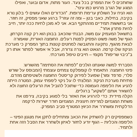
שחותכים לי את המפרק בכל צעד. העור מתוח, אדום ובוער, ואפילו
המגע של הגרב מרגיש כמו עינוי".
הוא הניח על השולחן ערימת תרופות. "הכדורים האלו עושים לי בלגן נורא
בקיבה, בחילות, כאבי בטן – ומה זה עוזר? ברגע שאני מפסיק, זה חוזר.
אני בחששות תמידיים מההתקף הבא. אני לא מוכן לחיות ככה יותר, חייב
להיות פתרון אחר".
בתשאול המעמיק עם משה, הבנתי שהכאב בבוהן הוא רק קצה הקרחון.
הגוף של משה פשוט הפסיק לפנות רעלים. החומצה האורית, שאמורה
לצאת מהגוף, נתקעה והתגבשה למחטים קטנות בתוך המפרק כי מערכת
הניקוז שלו קרסה. הגאוט הוא צרה צרורה, אבל אי אפשר לפתור אותו רק
ב"כיבוי שריפות" מקומי – חייבים טיפול מערכתי.
הסברתי למשה שאנחנו הולכים "לפתוח את הסתימה" מהשורש:
פינוי החומצה: התאמתי לו קומפלקס צמחים עוצמתי (המבוסס על שורש
סלרי, סרפד ומור) שפועל לפירוק קריסטלי החומצה ולשטיפתם מהדם.
פתיחת מערכת הניקוז: המלצתי לו על ניקוי לימפתי עמוק. המטרה הייתה
להניע את הלימפה העמוסה כדי שתוכל להוביל את הרעלים החוצה ולא
להשאיר אותם "לשקוע" ברגליים.
הקלה מיידית: כדי להרגיע את האזור בלי לפגוע בקיבה, צירפנו את
משחת המגנזיום למריחה חיצונית. המגנזיום חודר ישירות לרקמה
הדלקתית ומשחרר את הכיווץ המטורף סביב המפרק.
כשמפסיקים רק להשתיק את הכאב ומתחילים לתקן את מנגנון הפינוי –
הלימפה והכליות – הגוף יודע לחזור לאיזון ולשחרר את הסבל הזה אחת
ולתמיד.