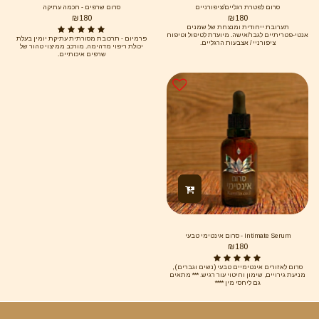
סרום לפטרת רגליים/ציפורניים
סרום שרפים - חכמה עתיקה
₪
180
₪
180
תערובת ייחודית ומנצחת של שמנים
אנטי-פטריתיים לגבר/אישה. מיועדת לטיפול וטיפוח
פרמיום - תרכובת מסורתית עתיקת יומין בעלת
ציפורניי / אצבעות הרגליים.
יכולת ריפוי מדהימה. מורכב ממיצוי טהור של
שרפים איכותיים.
Intimate Serum - סרום אינטימי טבעי
₪
180
סרום לאזורים אינטימיים טבעי (נשים וגברים) ,
מניעת גירויים, שימון וחיטוי עור רגיש. *** מתאים
גם ליחסי מין ****