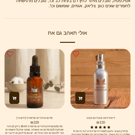
אפילפסיה, סובלים מיתר לחץ דם בעיות לב וכו', סובלים מרגישויות
לחומרים שונים כגון: צליאק, אגוזים, שומשום וכו'.
אולי תאהב גם את
דיאודורנט מגנזיום טבעי
סרום טחורים ופיסורה (חיצוני)
₪
220
₪
120
סרום/משחת טחורים ופיסורה 30ml ניתן לבחור
שנרקח לכם סרום או משחה. שמנו את כל השמנים
פתרון טבעי ורענן לשמירה על ההיגיינה היומית
הכי רלוונטים והכי עוזרים, יש גם פידבקים חיוביים
שלכם בבית השחי. הדיאודורנט מבוסס על מגנזיום